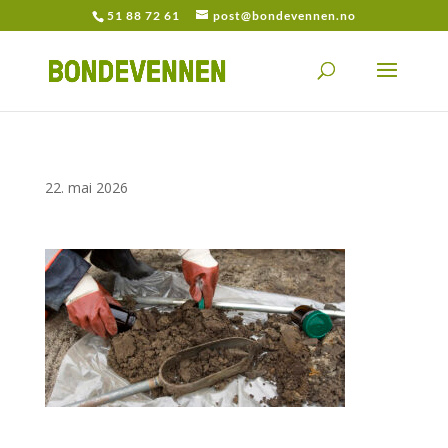
51 88 72 61
post@bondevennen.no
22. mai 2026