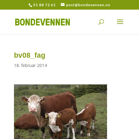
51 88 72 61
post@bondevennen.no
bv08_fag
18. februar 2014