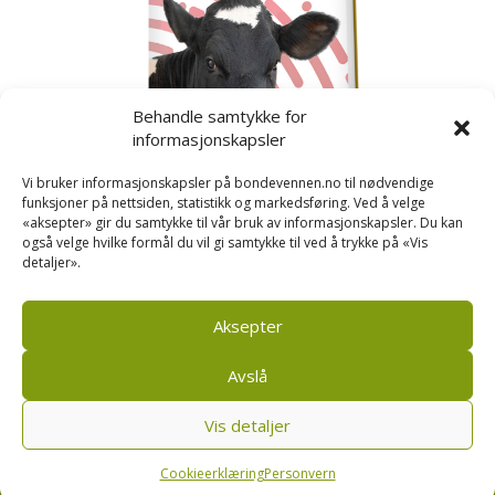
Behandle samtykke for
informasjonskapsler
Vi bruker informasjonskapsler på bondevennen.no til nødvendige
funksjoner på nettsiden, statistikk og markedsføring. Ved å velge
«aksepter» gir du samtykke til vår bruk av informasjonskapsler. Du kan
også velge hvilke formål du vil gi samtykke til ved å trykke på «Vis
detaljer».
Kusignal
Bondevennen har samla den populære serien vår
om kusignal i eit eige hefte.
Aksepter
Avslå
Vis detaljer
Bondevennen SA, Pb 208, sentrum, 4001 Stavanger
|
Personvern og cookies regler
Cookieerklæring
Personvern