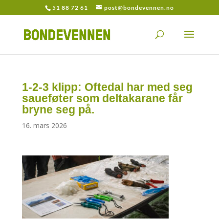
51 88 72 61
post@bondevennen.no
1-2-3 klipp: Oftedal har med seg
saueføter som deltakarane får
bryne seg på.
16. mars 2026