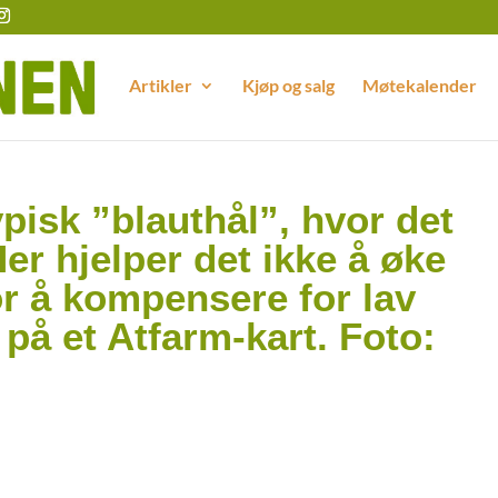
Artikler
Kjøp og salg
Møtekalender
typisk ”blauthål”, hvor det
er hjelper det ikke å øke
r å kompensere for lav
på et Atfarm-kart. Foto: