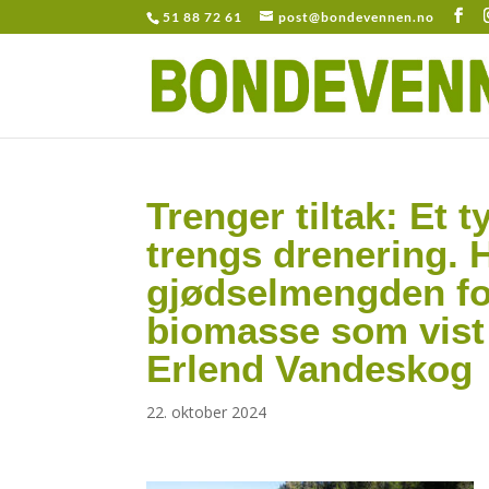
51 88 72 61
post@bondevennen.no
Trenger tiltak: Et 
trengs drenering. H
gjødselmengden fo
biomasse som vist 
Erlend Vandeskog
22. oktober 2024