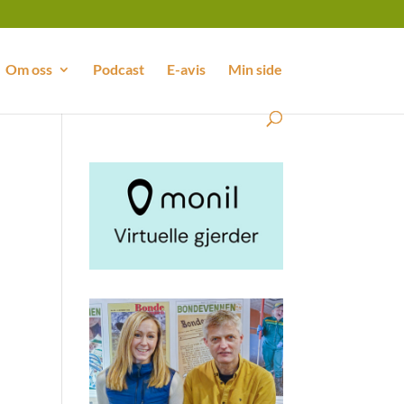
Om oss
Podcast
E-avis
Min side