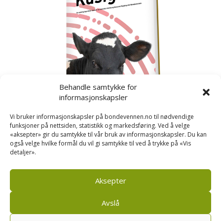
Behandle samtykke for
informasjonskapsler
Vi bruker informasjonskapsler på bondevennen.no til nødvendige
funksjoner på nettsiden, statistikk og markedsføring. Ved å velge
«aksepter» gir du samtykke til vår bruk av informasjonskapsler. Du kan
også velge hvilke formål du vil gi samtykke til ved å trykke på «Vis
detaljer».
Kusignal
Bondevennen har samla den populære serien vår
om kusignal i eit eige hefte.
Aksepter
Avslå