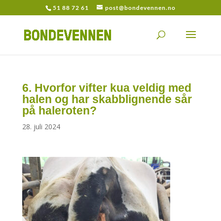
51 88 72 61
post@bondevennen.no
6. Hvorfor vifter kua veldig med
halen og har skabblignende sår
på haleroten?
28. juli 2024