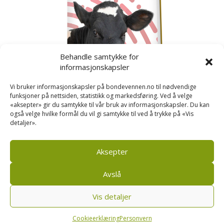
Behandle samtykke for
informasjonskapsler
Vi bruker informasjonskapsler på bondevennen.no til nødvendige
funksjoner på nettsiden, statistikk og markedsføring. Ved å velge
«aksepter» gir du samtykke til vår bruk av informasjonskapsler. Du kan
også velge hvilke formål du vil gi samtykke til ved å trykke på «Vis
detaljer».
Kusignal
Bondevennen har samla den populære serien vår
om kusignal i eit eige hefte.
Aksepter
Avslå
Vis detaljer
Bondevennen SA, Pb 208, sentrum, 4001 Stavanger
|
Personvern og cookies regler
Cookieerklæring
Personvern