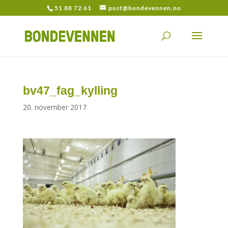
51 88 72 61
post@bondevennen.no
bv47_fag_kylling
20. november 2017