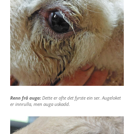
Renn frå auga:
Dette er ofte det fyrste ein ser. Augeloket
er innrulla, men auga uskadd.