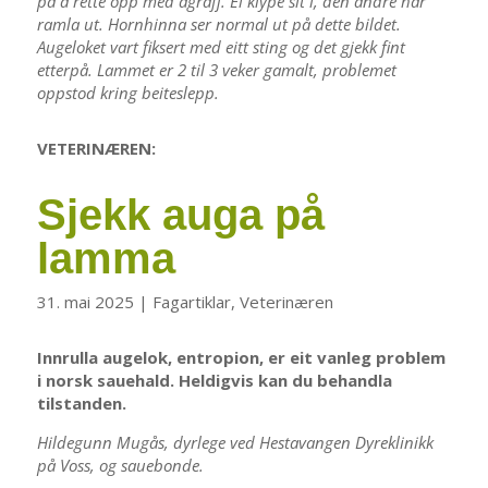
på å rette opp med agraff. Ei klype sit i, den andre har
ramla ut. Hornhinna ser normal ut på dette bildet.
Augeloket vart fiksert med eitt sting og det gjekk fint
etterpå. Lammet er 2 til 3 veker gamalt, problemet
oppstod kring beiteslepp.
VETERINÆREN:
Sjekk auga på
lamma
31. mai 2025
|
Fagartiklar
,
Veterinæren
Innrulla augelok, entropion, er eit vanleg problem
i norsk sauehald. Heldigvis kan du behandla
tilstanden.
Hildegunn Mugås, dyrlege ved Hestavangen Dyreklinikk
på Voss, og sauebonde.