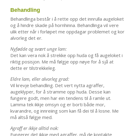
Behandling
Behandlinga består i å rette opp det innrulla augeloket
og å hindre skade på hornhinna. Behandlinga vil vere
ulik etter når i forløpet me oppdagar problemet og kor
alvorleg det er.
Nyfødde og svært unge lam:
Det kan vera nok å strekke opp huda og få augeloket i
riktig posisjon. Me må følgje opp nøye for å sjå at
dette er tilstrekkeleg.
Eldre lam, eller alvorleg grad:
Vil krevje behandling. Det vert nytta agraffer,
augeklyper, for å stramme opp huda. Desse kan
fungere godt, men har ein tendens til å ramle ut.
Lamma tek ikkje omsyn og er borti både mor,
kvarandre, og innreiing som kan få dei til å losne. Me
må altså følgje med.
Agraff er ikkje alltid nok:
Fungerer det ikkje med agraffer, må de kontakte