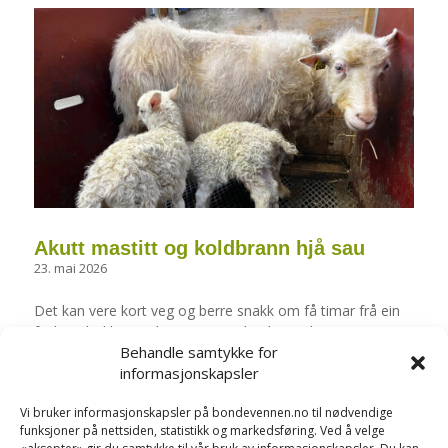
Akutt mastitt og koldbrann hjå sau
23. mai 2026
Det kan vere kort veg og berre snakk om få timar frå ein
frisk og kvikk sau til ein som er alvorleg sjuk.
Behandle samtykke for
informasjonskapsler
Les fleire artiklar her
Vi bruker informasjonskapsler på bondevennen.no til nødvendige
funksjoner på nettsiden, statistikk og markedsføring. Ved å velge