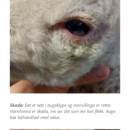
Skade:
Det er sett i augeklype og innrullinga er retta.
Hornhinna er skada, me ser det som ein kvit flekk. Auga
bør behandlast med salve.