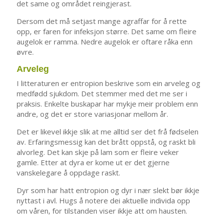
det same og området reingjerast.
Dersom det må setjast mange agraffar for å rette
opp, er faren for infeksjon større. Det same om fleire
augelok er ramma. Nedre augelok er oftare råka enn
øvre.
Arveleg
I litteraturen er entropion beskrive som ein arveleg og
medfødd sjukdom. Det stemmer med det me ser i
praksis. Enkelte buskapar har mykje meir problem enn
andre, og det er store variasjonar mellom år.
Det er likevel ikkje slik at me alltid ser det frå fødselen
av. Erfaringsmessig kan det brått oppstå, og raskt bli
alvorleg. Det kan skje på lam som er fleire veker
gamle. Etter at dyra er kome ut er det gjerne
vanskelegare å oppdage raskt.
Dyr som har hatt entropion og dyr i nær slekt bør ikkje
nyttast i avl. Hugs å notere dei aktuelle individa opp
om våren, for tilstanden viser ikkje att om hausten.