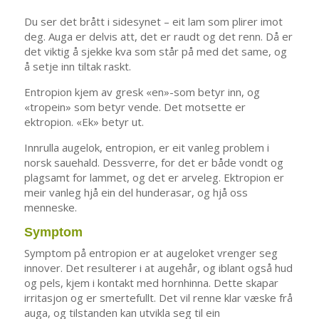
Du ser det brått i sidesynet – eit lam som plirer imot
deg. Auga er delvis att, det er raudt og det renn. Då er
det viktig å sjekke kva som står på med det same, og
å setje inn tiltak raskt.
Entropion kjem av gresk «en»-som betyr inn, og
«tropein» som betyr vende. Det motsette er
ektropion. «Ek» betyr ut.
Innrulla augelok, entropion, er eit vanleg problem i
norsk sauehald. Dessverre, for det er både vondt og
plagsamt for lammet, og det er arveleg. Ektropion er
meir vanleg hjå ein del hunderasar, og hjå oss
menneske.
Symptom
Symptom på entropion er at augeloket vrenger seg
innover. Det resulterer i at augehår, og iblant også hud
og pels, kjem i kontakt med hornhinna. Dette skapar
irritasjon og er smertefullt. Det vil renne klar væske frå
auga, og tilstanden kan utvikla seg til ein