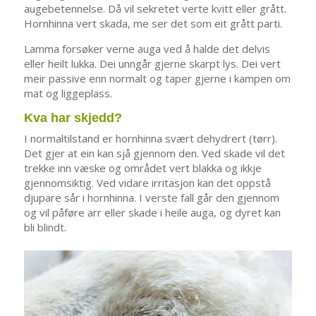
augebetennelse. Då vil sekretet verte kvitt eller grått.
Hornhinna vert skada, me ser det som eit grått parti.
Lamma forsøker verne auga ved å halde det delvis
eller heilt lukka. Dei unngår gjerne skarpt lys. Dei vert
meir passive enn normalt og taper gjerne i kampen om
mat og liggeplass.
Kva har skjedd?
I normaltilstand er hornhinna svært dehydrert (tørr).
Det gjer at ein kan sjå gjennom den. Ved skade vil det
trekke inn væske og området vert blakka og ikkje
gjennomsiktig. Ved vidare irritasjon kan det oppstå
djupare sår i hornhinna. I verste fall går den gjennom
og vil påføre arr eller skade i heile auga, og dyret kan
bli blindt.