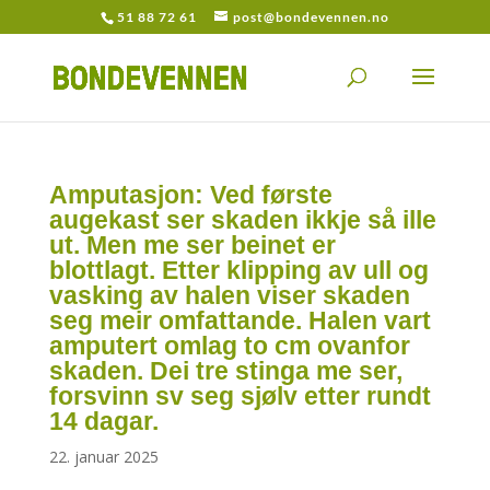
51 88 72 61
post@bondevennen.no
Amputasjon: Ved første
augekast ser skaden ikkje så ille
ut. Men me ser beinet er
blottlagt. Etter klipping av ull og
vasking av halen viser skaden
seg meir omfattande. Halen vart
amputert omlag to cm ovanfor
skaden. Dei tre stinga me ser,
forsvinn sv seg sjølv etter rundt
14 dagar.
22. januar 2025