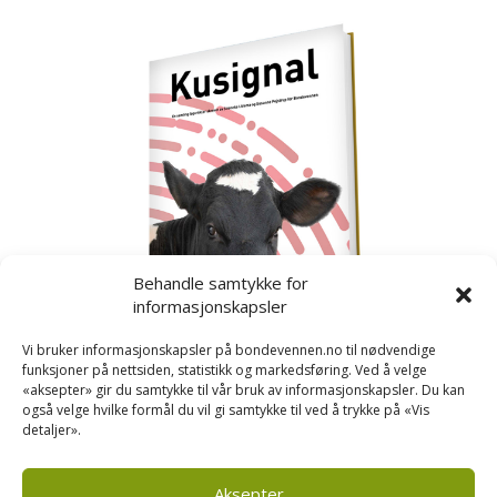
Behandle samtykke for
informasjonskapsler
Vi bruker informasjonskapsler på bondevennen.no til nødvendige
funksjoner på nettsiden, statistikk og markedsføring. Ved å velge
«aksepter» gir du samtykke til vår bruk av informasjonskapsler. Du kan
også velge hvilke formål du vil gi samtykke til ved å trykke på «Vis
detaljer».
Kusignal
Bondevennen har samla den populære serien vår
om kusignal i eit eige hefte.
Aksepter