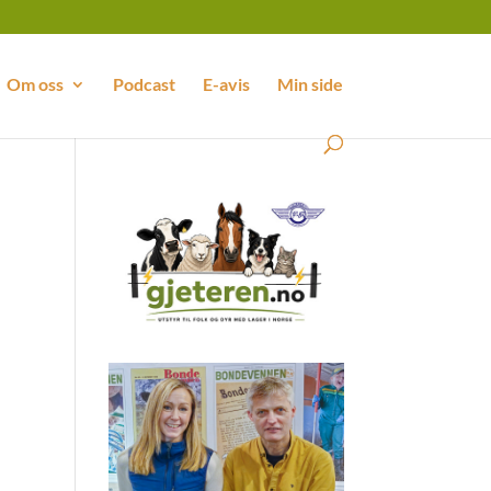
Om oss
Podcast
E-avis
Min side