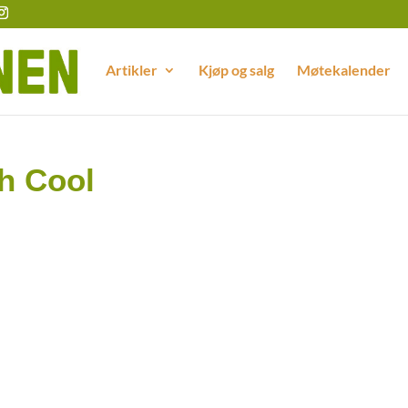
Artikler
Kjøp og salg
Møtekalender
th Cool