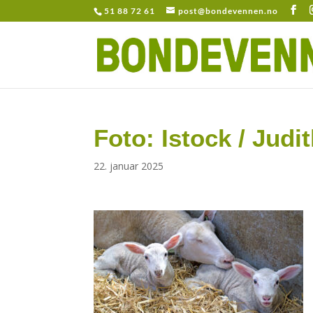
51 88 72 61
post@bondevennen.no
Foto: Istock / Judi
22. januar 2025