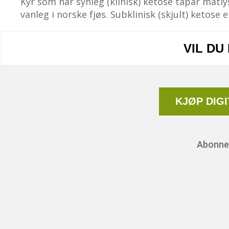
Kyr som har synleg (klinisk) ketose tapar matly
vanleg i norske fjøs. Subklinisk (skjult) ketos
VIL DU
KJØP DIG
Abonnem