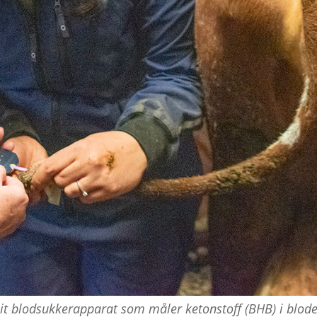
eit blodsukkerapparat som måler ketonstoff (BHB) i blode