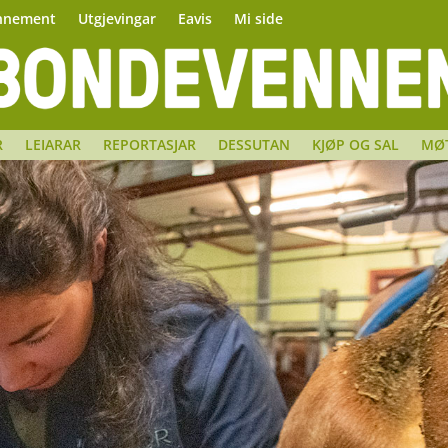
nnement
Utgjevingar
Eavis
Mi side
R
LEIARAR
REPORTASJAR
DESSUTAN
KJØP OG SAL
MØ