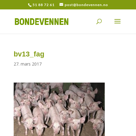
51 88 72 61
post@bondevennen.no
bv13_fag
27. mars 2017