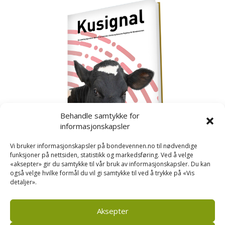
Behandle samtykke for
informasjonskapsler
Vi bruker informasjonskapsler på bondevennen.no til nødvendige
funksjoner på nettsiden, statistikk og markedsføring. Ved å velge
«aksepter» gir du samtykke til vår bruk av informasjonskapsler. Du kan
også velge hvilke formål du vil gi samtykke til ved å trykke på «Vis
detaljer».
Kusignal
Bondevennen har samla den populære serien vår
om kusignal i eit eige hefte.
Aksepter