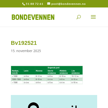
51 88 72 61
post@bondevennen.no
Bv192521
15. november 2025