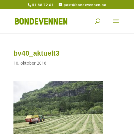
51 88 72 61
post@bondevennen.no
bv40_aktuelt3
10. oktober 2016