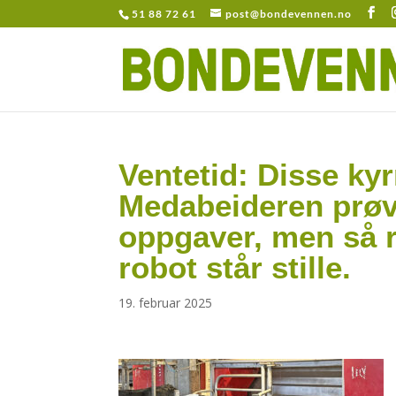
51 88 72 61
post@bondevennen.no
Ventetid: Disse kyr
Medabeideren prøve
oppgaver, men så r
robot står stille.
19. februar 2025