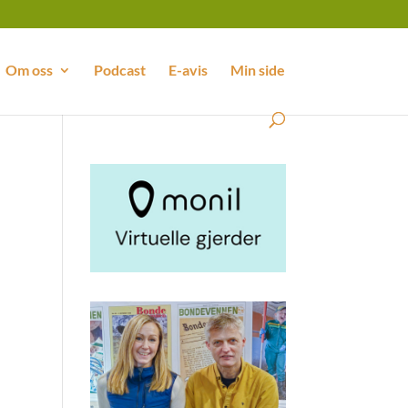
Om oss
Podcast
E-avis
Min side