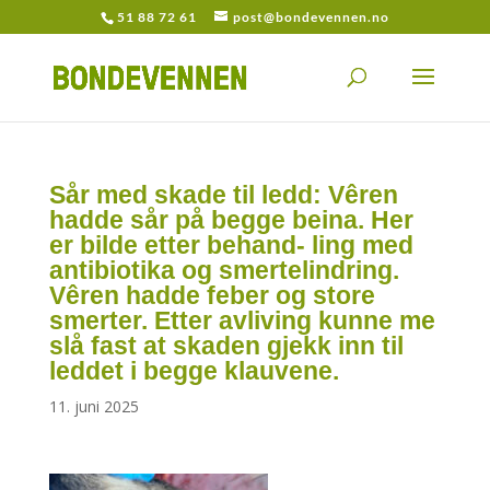
51 88 72 61
post@bondevennen.no
Sår med skade til ledd: Vêren
hadde sår på begge beina. Her
er bilde etter behan­d­- ­ling med
antibiotika og smerte­lindring.
Vêren hadde feber og store
smerter. Etter avliving kunne me
slå fast at skaden gjekk inn til
leddet i begge klauvene.
11. juni 2025