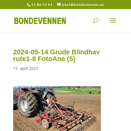
51 88 72 61
post@bondevennen.no
2024-05-14 Grude Blindhav
rute1-8 FotoAne (5)
15. april 2025