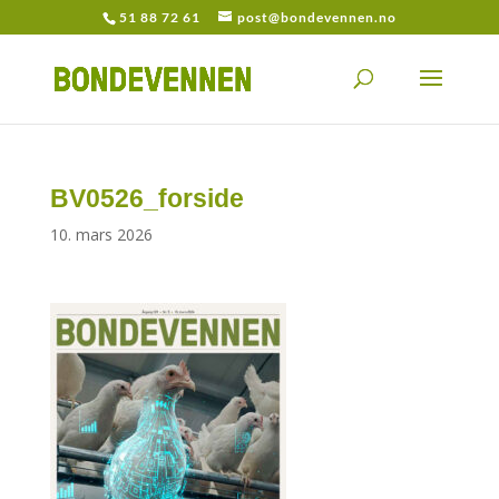
51 88 72 61
post@bondevennen.no
BV0526_forside
10. mars 2026