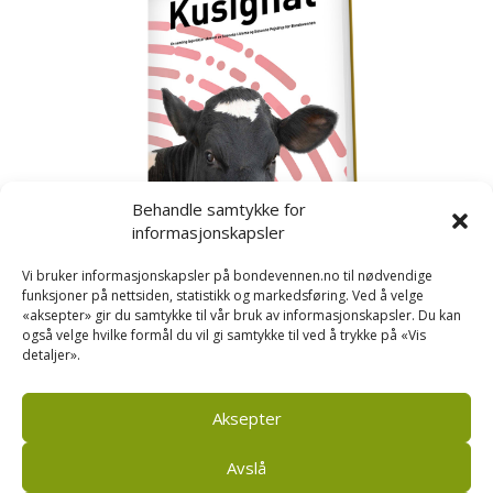
Behandle samtykke for
informasjonskapsler
Vi bruker informasjonskapsler på bondevennen.no til nødvendige
funksjoner på nettsiden, statistikk og markedsføring. Ved å velge
«aksepter» gir du samtykke til vår bruk av informasjonskapsler. Du kan
også velge hvilke formål du vil gi samtykke til ved å trykke på «Vis
detaljer».
Kusignal
Bondevennen har samla den populære serien vår
om kusignal i eit eige hefte.
Aksepter
Avslå