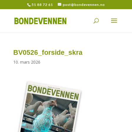
51 88 72 61
post@bondevennen.no
BV0526_forside_skra
10. mars 2026