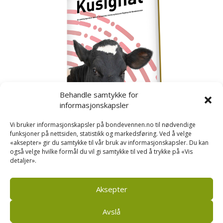
Behandle samtykke for
informasjonskapsler
Vi bruker informasjonskapsler på bondevennen.no til nødvendige
funksjoner på nettsiden, statistikk og markedsføring. Ved å velge
«aksepter» gir du samtykke til vår bruk av informasjonskapsler. Du kan
også velge hvilke formål du vil gi samtykke til ved å trykke på «Vis
detaljer».
Kusignal
Bondevennen har samla den populære serien vår
om kusignal i eit eige hefte.
Aksepter
Avslå