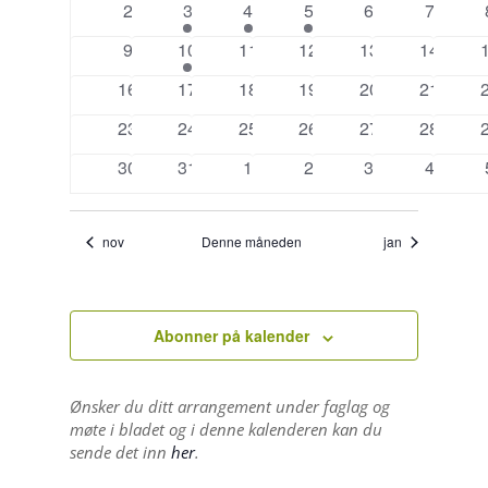
0
1
2
2
0
0
2
3
4
5
6
7
arrangementer
arrangement
arrangementer
arrangementer
arrangementer
arrange
0
1
0
0
0
0
9
10
11
12
13
14
arrangementer
arrangement
arrangementer
arrangementer
arrangementer
arrange
a
0
0
0
0
0
0
16
17
18
19
20
21
arrangementer
arrangementer
arrangementer
arrangementer
arrangementer
arrange
a
0
0
0
0
0
0
23
24
25
26
27
28
arrangementer
arrangementer
arrangementer
arrangementer
arrangementer
arrange
a
0
0
0
0
0
0
30
31
1
2
3
4
arrangementer
arrangementer
arrangementer
arrangementer
arrangementer
arrange
nov
Denne måneden
jan
Abonner på kalender
Ønsker du ditt arrangement under faglag og
møte i bladet og i denne kalenderen kan du
sende det inn
her
.