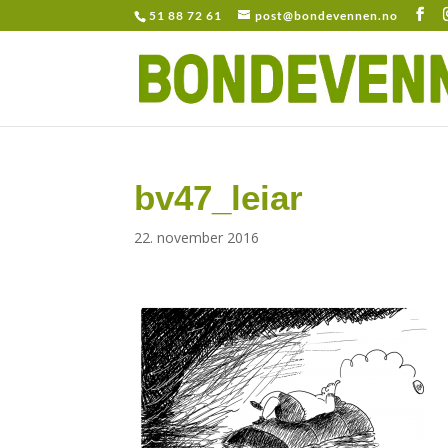
51 88 72 61
post@bondevennen.no
bv47_leiar
22. november 2016