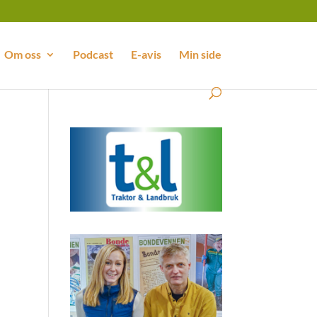
Om oss
Podcast
E-avis
Min side