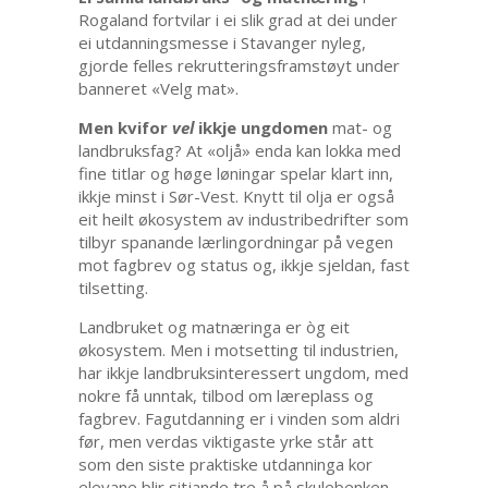
Rogaland fortvilar i ei slik grad at dei under
ei utdanningsmesse i Stavanger nyleg,
gjorde felles rekrutteringsframstøyt under
banneret «Velg mat».
Men kvifor
vel
ikkje ungdomen
mat- og
landbruksfag? At «oljå» enda kan lokka med
fine titlar og høge løningar spelar klart inn,
ikkje minst i Sør-Vest. Knytt til olja er også
eit heilt økosystem av industribedrifter som
tilbyr spanande lærlingordningar på vegen
mot fagbrev og status og, ikkje sjeldan, fast
tilsetting.
Landbruket og matnæringa er òg eit
økosystem. Men i motsetting til industrien,
har ikkje landbruksinteressert ungdom, med
nokre få unntak, tilbod om læreplass og
fagbrev. Fagutdanning er i vinden som aldri
før, men verdas viktigaste yrke står att
som den siste praktiske utdanninga kor
elevane blir sitjande tre å på skulebenken.