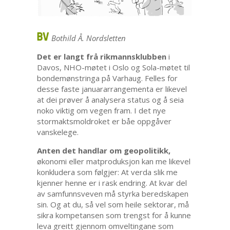
Bothild Å. Nordsletten
Det er langt frå rikmannsklubben
i
Davos, NHO-møtet i Oslo og Sola-møtet til
bondemønstringa på Varhaug. Felles for
desse faste januararrangementa er likevel
at dei prøver å analysera status og å seia
noko viktig om vegen fram. I det nye
stormaktsmoldroket er båe oppgåver
vanskelege.
Anten det handlar om geopolitikk,
økonomi eller matproduksjon kan me likevel
konkludera som følgjer: At verda slik me
kjenner henne er i rask endring. At kvar del
av samfunnsveven må styrka beredskapen
sin. Og at du, så vel som heile sektorar, må
sikra kompetansen som trengst for å kunne
leva greitt gjennom omveltingane som