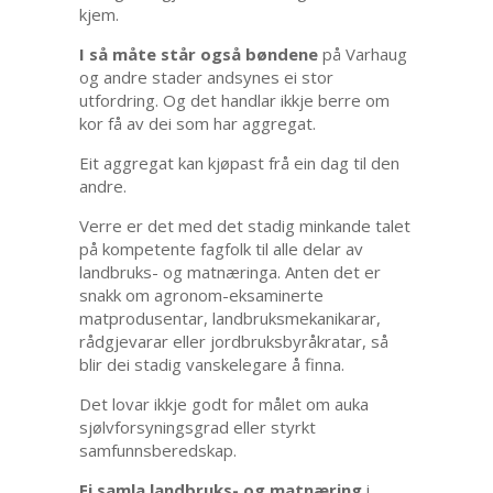
kjem.
I så måte står også bøndene
på Varhaug
og andre stader andsynes ei stor
utfordring. Og det handlar ikkje berre om
kor få av dei som har aggregat.
Eit aggregat kan kjøpast frå ein dag til den
andre.
Verre er det med det stadig minkande talet
på kompetente fagfolk til alle delar av
landbruks- og matnæringa. Anten det er
snakk om agronom-eksaminerte
matprodusentar, landbruksmekanikarar,
rådgjevarar eller jordbruksbyråkratar, så
blir dei stadig vanskelegare å finna.
Det lovar ikkje godt for målet om auka
sjølvforsyningsgrad eller styrkt
samfunnsberedskap.
Ei samla landbruks- og matnæring
i