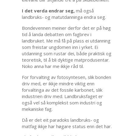
I det verda endrar seg,
må også
landbruks- og matutdanninga endra seg.
Bondevennen meiner derfor det er på høg
tid å landa debatten om fagbrev i
landbruket. Me må få på plass ei utdanning
som freistar ungdomen inn i yrket. Ei
utdanning som rustar dei, både praktisk og
teoretisk, til å bli dyktige matprodusentar.
Noko anna har me ikkje råd til.
For forvalting av fotosyntesen, slik bonden
driv med, er ikkje mindre viktig enn
forvaltinga av det fossile karbonet, slik
industrien driv med. Landbruksfaget er
også vel så komplekst som industri og
mekaniske fag.
Då er det eit paradoks landbruks- og
matfag ikkje har høgare status enn det har.