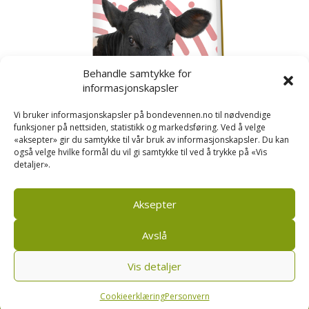
Behandle samtykke for
informasjonskapsler
Vi bruker informasjonskapsler på bondevennen.no til nødvendige
funksjoner på nettsiden, statistikk og markedsføring. Ved å velge
«aksepter» gir du samtykke til vår bruk av informasjonskapsler. Du kan
også velge hvilke formål du vil gi samtykke til ved å trykke på «Vis
detaljer».
Kusignal
Bondevennen har samla den populære serien vår
om kusignal i eit eige hefte.
Aksepter
Avslå
Vis detaljer
Bondevennen SA, Pb 208, sentrum, 4001 Stavanger
|
Personvern og cookies regler
Cookieerklæring
Personvern