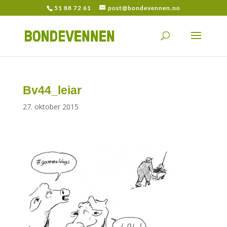
51 88 72 61
post@bondevennen.no
Bv44_leiar
27. oktober 2015