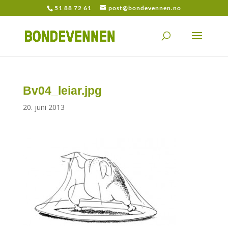
51 88 72 61
post@bondevennen.no
Bv04_leiar.jpg
20. juni 2013