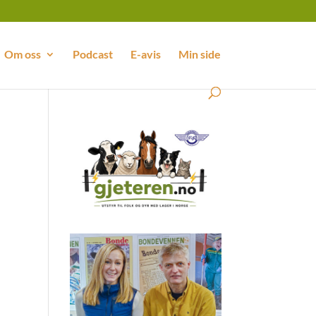
Om oss
Podcast
E-avis
Min side