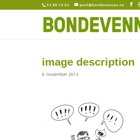
51 88 72 61
post@bondevennen.no
image description
6. november 2013