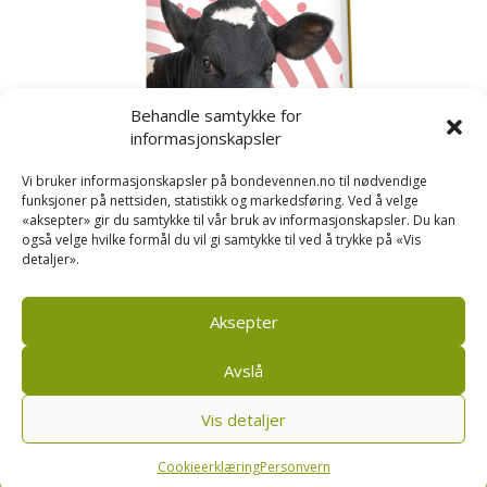
Behandle samtykke for
informasjonskapsler
Vi bruker informasjonskapsler på bondevennen.no til nødvendige
funksjoner på nettsiden, statistikk og markedsføring. Ved å velge
«aksepter» gir du samtykke til vår bruk av informasjonskapsler. Du kan
også velge hvilke formål du vil gi samtykke til ved å trykke på «Vis
detaljer».
Kusignal
Bondevennen har samla den populære serien vår
om kusignal i eit eige hefte.
Aksepter
Avslå
Vis detaljer
Bondevennen SA, Pb 208, sentrum, 4001 Stavanger
|
Personvern og cookies regler
Cookieerklæring
Personvern