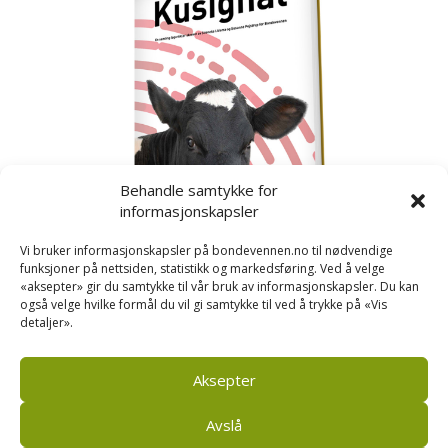
Behandle samtykke for
informasjonskapsler
Vi bruker informasjonskapsler på bondevennen.no til nødvendige
funksjoner på nettsiden, statistikk og markedsføring. Ved å velge
«aksepter» gir du samtykke til vår bruk av informasjonskapsler. Du kan
også velge hvilke formål du vil gi samtykke til ved å trykke på «Vis
detaljer».
Kusignal
Bondevennen har samla den populære serien vår
om kusignal i eit eige hefte.
Aksepter
Avslå