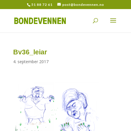
51 88 72 61
post@bondevennen.no
Bv36_leiar
4. september 2017