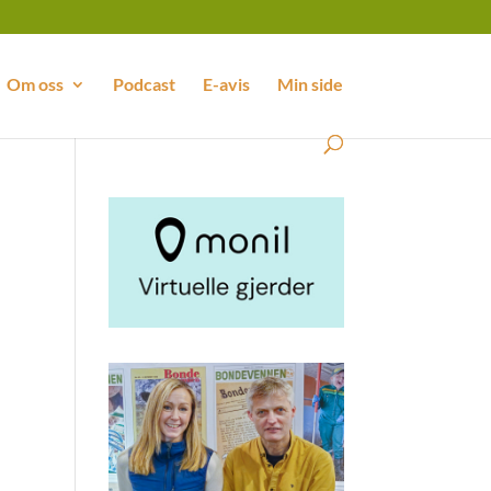
Om oss
Podcast
E-avis
Min side