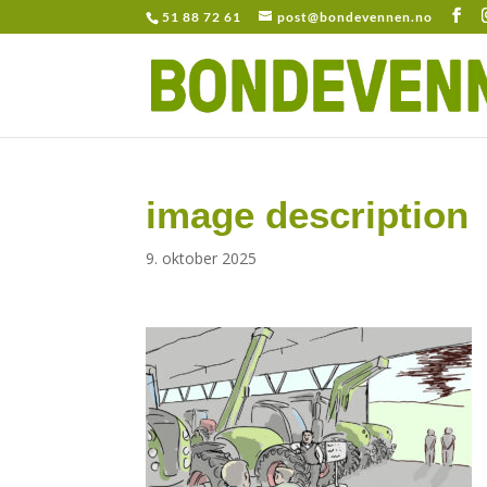
51 88 72 61
post@bondevennen.no
image description
9. oktober 2025