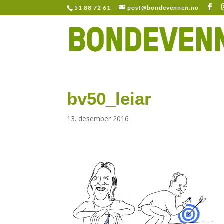
51 88 72 61
post@bondevennen.no
bv50_leiar
13. desember 2016