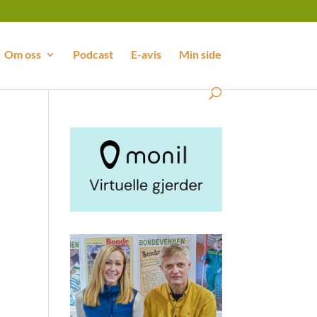
Om oss
Podcast
E-avis
Min side