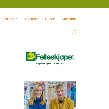
Om oss
Podcast
E-avis
Min side