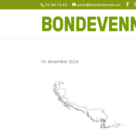
51 88 72 61
post@bondevennen.no
10. desember 2024