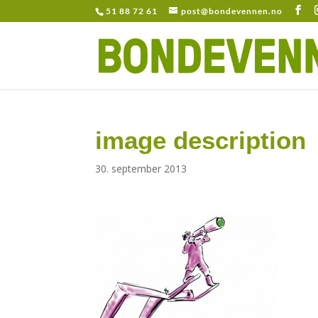
51 88 72 61
post@bondevennen.no
image description
30. september 2013