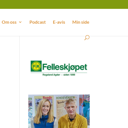
Om oss
Podcast
E-avis
Min side