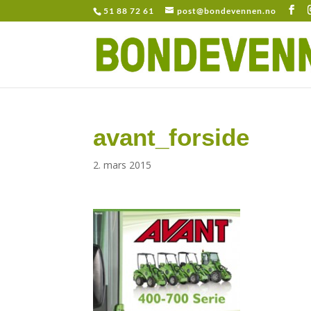
51 88 72 61
post@bondevennen.no
avant_forside
2. mars 2015