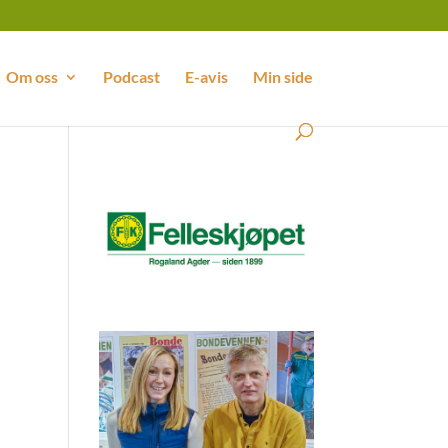
Om oss
Podcast
E-avis
Min side