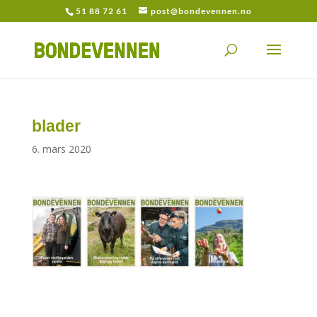
51 88 72 61
post@bondevennen.no
blader
6. mars 2020