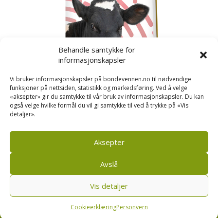
Behandle samtykke for
informasjonskapsler
Vi bruker informasjonskapsler på bondevennen.no til nødvendige
funksjoner på nettsiden, statistikk og markedsføring. Ved å velge
«aksepter» gir du samtykke til vår bruk av informasjonskapsler. Du kan
også velge hvilke formål du vil gi samtykke til ved å trykke på «Vis
detaljer».
Kusignal
Bondevennen har samla den populære serien vår
om kusignal i eit eige hefte.
Aksepter
Avslå
Vis detaljer
Bondevennen SA, Pb 208, sentrum, 4001 Stavanger
|
Personvern og cookies regler
Cookieerklæring
Personvern