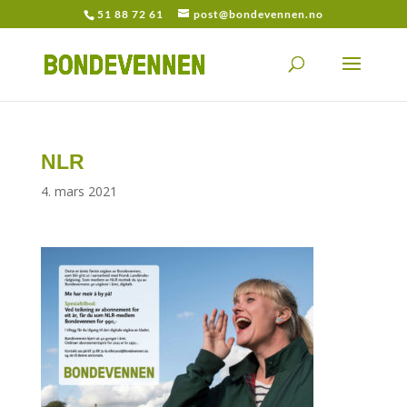
51 88 72 61
post@bondevennen.no
NLR
4. mars 2021