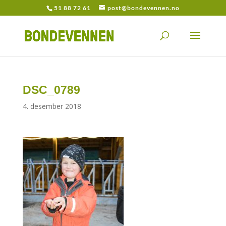
51 88 72 61
post@bondevennen.no
DSC_0789
4. desember 2018