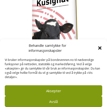
Behandle samtykke for
informasjonskapsler
Vi bruker informasjonskapsler på bondevennen.no til nødvendige
funksjoner på nettsiden, statistikk og markedsføring. Ved å velge
«aksepter» gir du samtykke til vår bruk av informasjonskapsler. Du kan
også velge hvilke formål du vil gi samtykke til ved å trykke på «Vis
detaljer».
Kusignal
Bondevennen har samla den populære serien vår
om kusignal i eit eige hefte.
Aksepter
Avslå