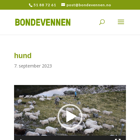
51 88 72 61
post@bondevennen.no
hund
7. september 2023
Videoavspiller