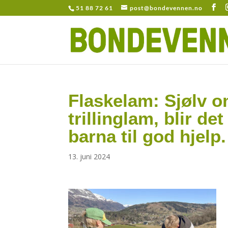
51 88 72 61
post@bondevennen.no
Flaskelam: Sjølv o
trillinglam, blir de
barna til god hjelp.
13. juni 2024