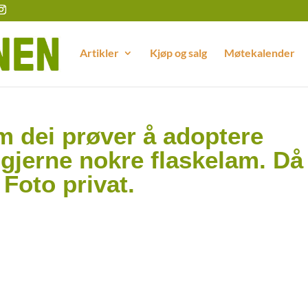
Artikler
Kjøp og salg
Møtekalender
m dei prøver å adoptere
t gjerne nokre flaskelam. Då
 Foto privat.