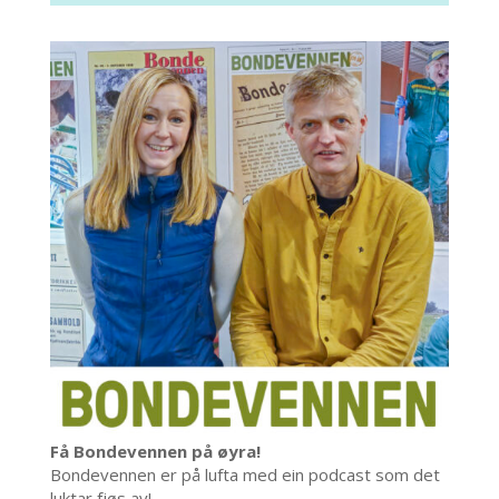
Få Bondevennen på øyra!
Bondevennen er på lufta med ein podcast som det
luktar fjøs av!