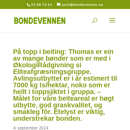
51 88 72 61
post@bondevennen.no
På topp i beiting: Thomas er ein
av mange bønder som er med i
ØkologiRådgivning si
Eliteafgræsningsgruppe.
Avlingsutbyttet er i år estimert til
7000 kg ts/hektar, noko som er
heilt i toppsjiktet i gruppa. –
Målet for våre beiteareal er høgt
utbytte, god graskvalitet, og
smakleg fôr. Etelyst er viktig,
understrekar bonden.
4. september 2024