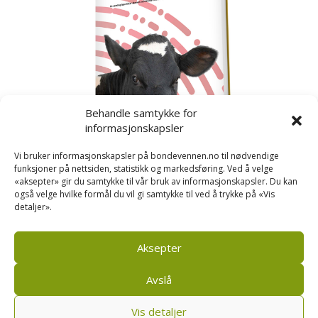
Behandle samtykke for
informasjonskapsler
Vi bruker informasjonskapsler på bondevennen.no til nødvendige
funksjoner på nettsiden, statistikk og markedsføring. Ved å velge
«aksepter» gir du samtykke til vår bruk av informasjonskapsler. Du kan
også velge hvilke formål du vil gi samtykke til ved å trykke på «Vis
detaljer».
Kusignal
Bondevennen har samla den populære serien vår
om kusignal i eit eige hefte.
Aksepter
Avslå
Vis detaljer