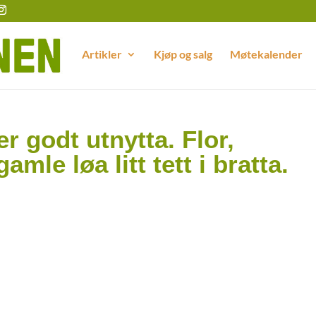
Artikler
Kjøp og salg
Møtekalender
 er godt utnytta. Flor,
mle løa litt tett i bratta.