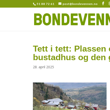
51 88 72 61
post@bondevennen.no
Tett i tett: Plassen
bustadhus og den ga
28. april 2025