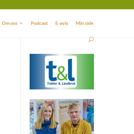
Om oss
Podcast
E-avis
Min side