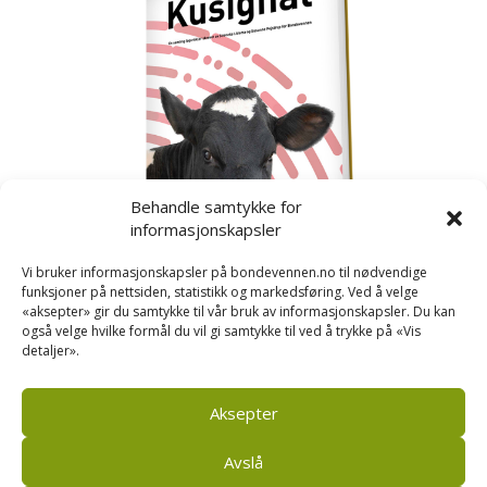
Behandle samtykke for
informasjonskapsler
Vi bruker informasjonskapsler på bondevennen.no til nødvendige
funksjoner på nettsiden, statistikk og markedsføring. Ved å velge
«aksepter» gir du samtykke til vår bruk av informasjonskapsler. Du kan
også velge hvilke formål du vil gi samtykke til ved å trykke på «Vis
detaljer».
Kusignal
Bondevennen har samla den populære serien vår
om kusignal i eit eige hefte.
Aksepter
Avslå