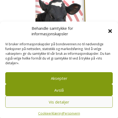
Behandle samtykke for
informasjonskapsler
Vi bruker informasjonskapsler på bondevennen.no til nødvendige
funksjoner på nettsiden, statistikk og markedsføring. Ved å velge
«aksepter» gir du samtykke til vår bruk av informasjonskapsler. Du kan
også velge hvilke formål du vil gi samtykke til ved å trykke på «Vis
detaljer».
Kusignal
Bondevennen har samla den populære serien vår
om kusignal i eit eige hefte.
Aksepter
Avslå
Vis detaljer
Bondevennen SA, Pb 208, sentrum, 4001 Stavanger
|
Personvern og cookies regler
Cookieerklæring
Personvern