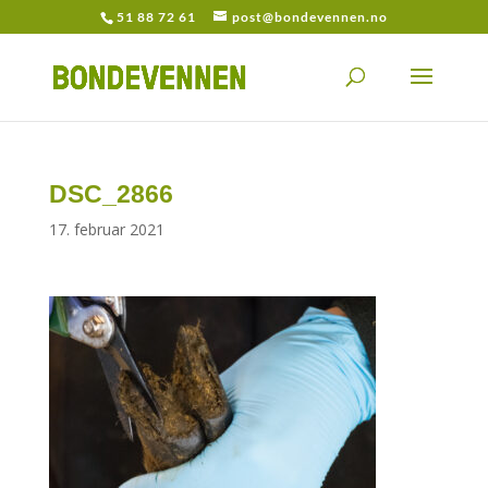
51 88 72 61
post@bondevennen.no
DSC_2866
17. februar 2021