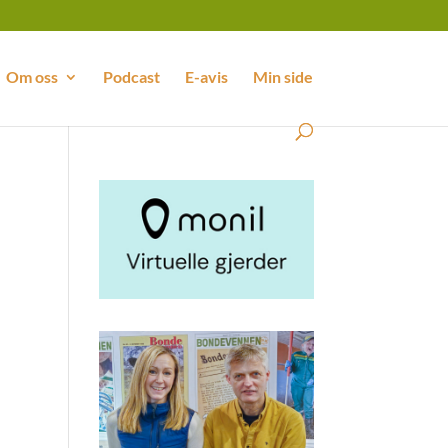
Om oss
Podcast
E-avis
Min side