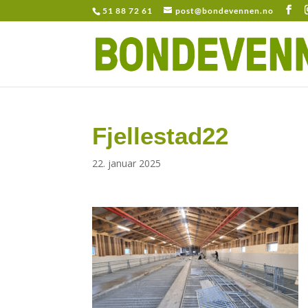
51 88 72 61
post@bondevennen.no
Fjellestad22
22. januar 2025