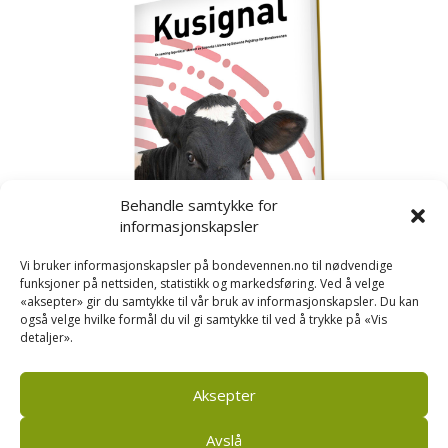
Behandle samtykke for
informasjonskapsler
Vi bruker informasjonskapsler på bondevennen.no til nødvendige
funksjoner på nettsiden, statistikk og markedsføring. Ved å velge
«aksepter» gir du samtykke til vår bruk av informasjonskapsler. Du kan
også velge hvilke formål du vil gi samtykke til ved å trykke på «Vis
detaljer».
Kusignal
Bondevennen har samla den populære serien vår
om kusignal i eit eige hefte.
Aksepter
Avslå