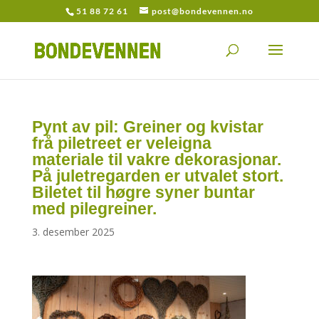
51 88 72 61
post@bondevennen.no
Pynt av pil: Greiner og kvistar
frå piletreet er veleigna
materiale til vakre dekorasjonar.
På juletregarden er utvalet stort.
Biletet til høgre syner buntar
med pilegreiner.
3. desember 2025