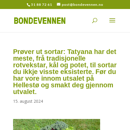
51 88 72 61
post@bondevennen.no
Prøver ut sortar: Tatyana har det
meste, frå tradisjonelle
rotvekstar, kål og potet, til sortar
du ikkje visste eksisterte. Før du
har vore innom utsalet på
Hellestø og smakt deg gjennom
utvalet.
15. august 2024