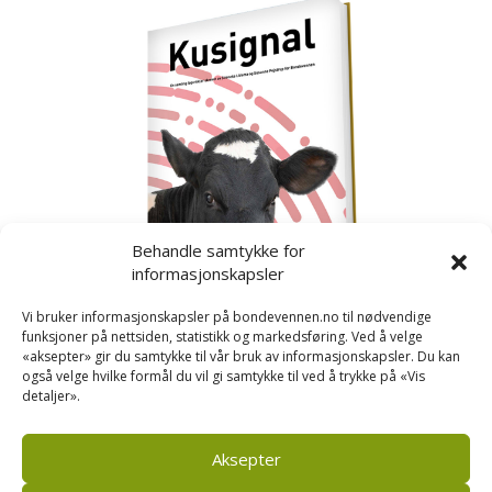
Behandle samtykke for
informasjonskapsler
Vi bruker informasjonskapsler på bondevennen.no til nødvendige
funksjoner på nettsiden, statistikk og markedsføring. Ved å velge
«aksepter» gir du samtykke til vår bruk av informasjonskapsler. Du kan
også velge hvilke formål du vil gi samtykke til ved å trykke på «Vis
detaljer».
Kusignal
Bondevennen har samla den populære serien vår
om kusignal i eit eige hefte.
Aksepter