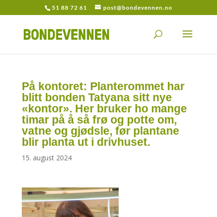
51 88 72 61
post@bondevennen.no
På kontoret: Planterommet har
blitt bonden Tatyana sitt nye
«kontor». Her bruker ho mange
timar på å så frø og potte om,
vatne og gjødsle, før plantane
blir planta ut i drivhuset.
15. august 2024