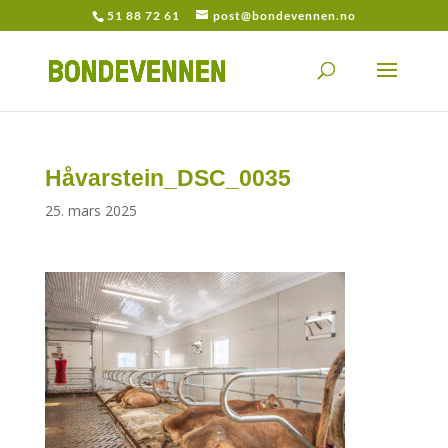
51 88 72 61
post@bondevennen.no
Håvarstein_DSC_0035
25. mars 2025