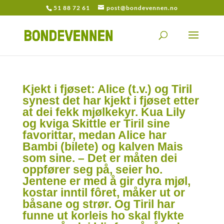
51 88 72 61
post@bondevennen.no
Kjekt i fjøset: Alice (t.v.) og Tiril
synest det har kjekt i fjøset etter
at dei fekk mjølkekyr. Kua Lily
og kviga Skittle er Tiril sine
favorittar, medan Alice har
Bambi (bilete) og kalven Mais
som sine. – Det er måten dei
oppfører seg på, seier ho.
Jentene er med å gir dyra mjøl,
kostar inntil fôret, måker ut or
båsane og strør. Og Tiril har
funne ut korleis ho skal flykte