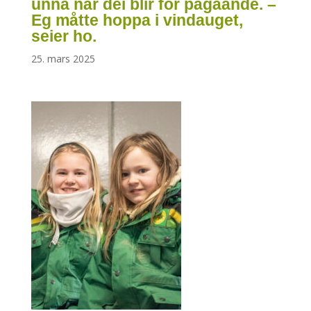
unna når dei blir for pågåande. –
Eg måtte hoppa i vindauget,
seier ho.
25. mars 2025